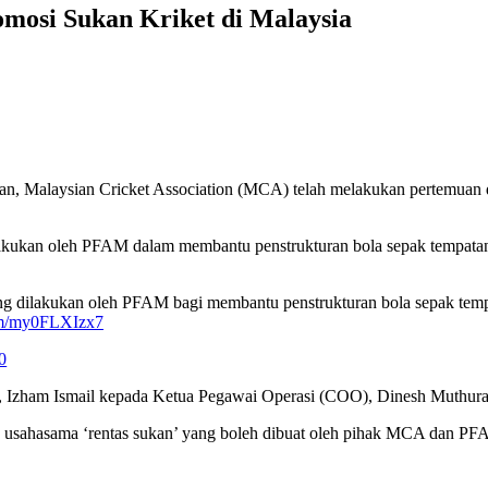
osi Sukan Kriket di Malaysia
tan, Malaysian Cricket Association (MCA) telah melakukan pertemuan
akukan oleh PFAM dalam membantu penstrukturan bola sepak tempatan 
ang dilakukan oleh PFAM bagi membantu penstrukturan bola sepak tempa
com/my0FLXIzx7
0
, Izham Ismail kepada Ketua Pegawai Operasi (COO), Dinesh Muthura
n usahasama ‘rentas sukan’ yang boleh dibuat oleh pihak MCA dan PF