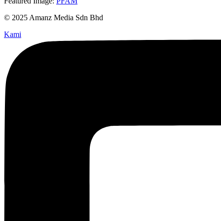
Featured Image:
PFAM
© 2025 Amanz Media Sdn Bhd
Kami