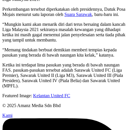
Perkembangan tersebut diperkatakan oleh presidennya, Datuk Posa
Mojais menurut satu laporan oleh
Suara Sarawak
, baru-baru ini.
“Mungkin kami akan menarik diri dari terus bersaing dalam kancah
Liga Malaysia 2021 sekiranya masalah kewangan yang dihadapi
ketika ini masih gagal menemui jalan penyelesaian serta tiada pihak
yang tampil untuk membantu.
“Memang tindakan berbuat demikian memberi tempias kepada
pasukan yang berada di bawah naungan kita kelak,” katanya.
Ketika ini terdapat lima pasukan yang berada di bawah naungan
FAS. pasukan-pasukan tersebut adalah Sarawak United FC (Liga
Premier), Sawarak United II (Liga M3), Sarawak United III (Piala
Presiden), Sarawak United IV (Piala Belia) dan Sawarak United
(MPFL).
Featured Image:
Kelantan United FC
© 2025 Amanz Media Sdn Bhd
Kami