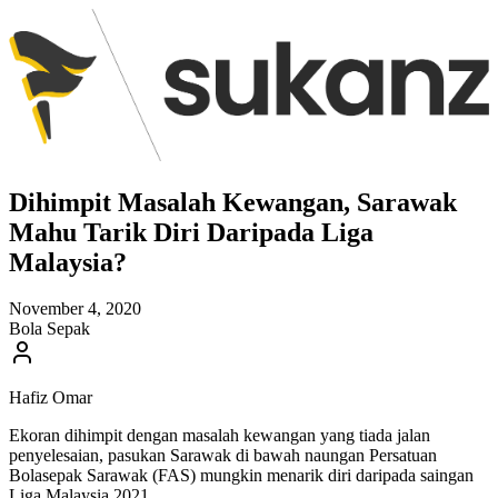
Dihimpit Masalah Kewangan, Sarawak
Mahu Tarik Diri Daripada Liga
Malaysia?
November 4, 2020
Bola Sepak
Hafiz Omar
Ekoran dihimpit dengan masalah kewangan yang tiada jalan
penyelesaian, pasukan Sarawak di bawah naungan Persatuan
Bolasepak Sarawak (FAS) mungkin menarik diri daripada saingan
Liga Malaysia 2021.