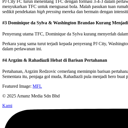
PJ City FC turun menentang TFC dengan formasi 3-4-3 dalam perla
menyukarkan TFC untuk menguasai bola. Malah pasukan tuan rumah h
sedikit pendekatan
high pressing
mereka dan bermain dengan intensit
#3 Dominique da Sylva & Washington Brandao Kurang Menjad
Penyerang utama TFC, Dominique da Sylva kurang menyerlah dalam pe
Perkara yang sama turut terjadi kepada penyerang PJ City, Washingt
dalam perlawanan ini.
#4 Argzim & Rahadiazli Hebat di Barisan Pertahanan
Pertahanan, Argzim Redzovic cemerlang memimpin barisan pertahanan
Sementara itu, penjaga gol muda, Rahadiazli pula menjadi hero bu
Featured Image:
MFL
© 2025 Amanz Media Sdn Bhd
Kami