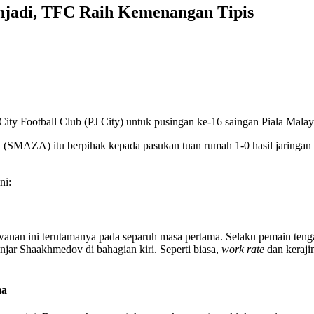
jadi, TFC Raih Kemenangan Tipis
ty Football Club (PJ City) untuk pusingan ke-16 saingan Piala Malay
 (SMAZA) itu berpihak kepada pasukan tuan rumah 1-0 hasil jaringan
ni:
anan ini terutamanya pada separuh masa pertama. Selaku pemain teng
jar Shaakhmedov di bahagian kiri. Seperti biasa,
work rate
dan keraji
ma