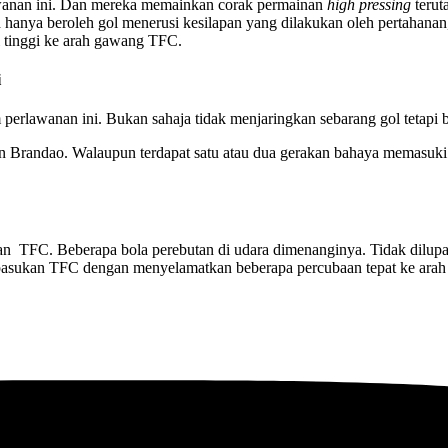
wanan ini. Dan mereka memainkan corak permainan
high pressing
terut
anya beroleh gol menerusi kesilapan yang dilakukan oleh pertahanan
i tinggi ke arah gawang TFC.
i
rlawanan ini. Bukan sahaja tidak menjaringkan sebarang gol tetapi b
on Brandao. Walaupun terdapat satu atau dua gerakan bahaya memasuki 
 TFC. Beberapa bola perebutan di udara dimenanginya. Tidak dilupaka
at pasukan TFC dengan menyelamatkan beberapa percubaan tepat ke a