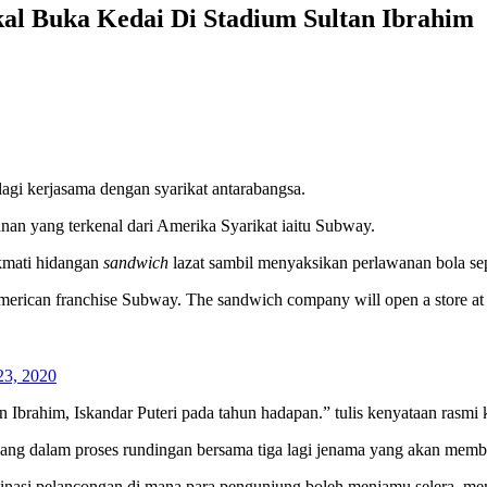
al Buka Kedai Di Stadium Sultan Ibrahim
i kerjasama dengan syarikat antarabangsa.
an yang terkenal dari Amerika Syarikat iaitu Subway.
kmati hidangan
sandwich
lazat sambil menyaksikan perlawanan bola sep
erican franchise Subway. The sandwich company will open a store at t
3, 2020
Ibrahim, Iskandar Puteri pada tahun hadapan.” tulis kenyataan rasmi 
ng dalam proses rundingan bersama tiga lagi jenama yang akan memb
inasi pelancongan di mana para pengunjung boleh menjamu selera, me