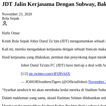
JDT Jalin Kerjasama Dengan Subway, Bak
November 23, 2020
Bola Sepak
Hafiz Omar
Kelab Bola Sepak Johor Darul Ta’zim (JDT) mengumumkan sebuah lag
Kali ini, mereka mengadakan kerjasama dengan sebuah francais makan
Hasil kerjasama yang dilakukan, peminat dan penyokong dapat meni
Johor Darul Ta'zim FC (JDT) have tied-up a deal with Am
[1/2]
pic.twitter.com/vIFfJPiA6X
— JOHORSouthernTigers (@OfficialJohor)
November 2
“Syarikat
sandwich
ini akan membuka kedai mereka di Stadium Sultan 
Dalam makluman yang sama, skuad Harimau Selatan difahamkan seda
Mereka mahu menjadikan Stadium Sultan Ibrahim direka sebagai dest