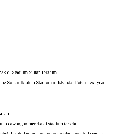
ak di Stadium Sultan Ibrahim.
he Sultan Ibrahim Stadium in Iskandar Puteri next year.
kelab.
uka cawangan mereka di stadium tersebut.
mbeli-belah dan juga menonton perlawanan bola sepak.