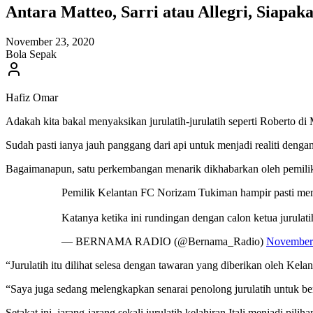
Antara Matteo, Sarri atau Allegri, Siap
November 23, 2020
Bola Sepak
Hafiz Omar
Adakah kita bakal menyaksikan jurulatih-jurulatih seperti Roberto 
Sudah pasti ianya jauh panggang dari api untuk menjadi realiti dengan 
Bagaimanapun, satu perkembangan menarik dikhabarkan oleh pemilik 
Pemilik Kelantan FC Norizam Tukiman hampir pasti memi
Katanya ketika ini rundingan dengan calon ketua jurulati
— BERNAMA RADIO (@Bernama_Radio)
November
“Jurulatih itu dilihat selesa dengan tawaran yang diberikan oleh Kel
“Saya juga sedang melengkapkan senarai penolong jurulatih untuk bers
Setakat ini, jarang-jarang sekali jurulatih kelahiran Itali menjadi 