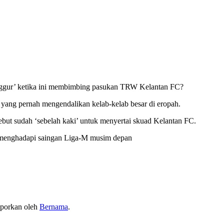
nganggur’ ketika ini membimbing pasukan TRW Kelantan FC?
ini yang pernah mengendalikan kelab-kelab besar di eropah.
but sudah ‘sebelah kaki’ untuk menyertai skuad Kelantan FC.
m menghadapi saingan Liga-M musim depan
laporkan oleh
Bernama
.
.