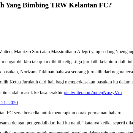
akah Yang Bimbing TRW Kelantan FC?
di Matteo, Maurizio Sarri atau Massimiliano Allegri yang sedang ‘me
mengambil kira tahap kredibiliti ketiga-tiga jurulatih kelahiran Itali 
pasukan, Norizam Tukiman bahawa seorang jurulatih dari negara terse
lih Ketua Jurulatih dari Itali bagi memperkasakan pasukan itu dala
h itu sudah masuk ke fasa terakhir
pic.twitter.com/muepNmzyVm
 21, 2020
antan FC serta bersedia untuk menerapkan corak permainan baharu.
ama dengan pengendali dari Itali itu nanti,” katanya ketika seperti di
pilihan pihak pengurusan untuk mengemudi pasukan dalam saingan tempatan