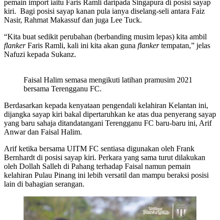
pemain import iaitu Faris Ramli daripada Singapura di posisi sayap
kiri. Bagi posisi sayap kanan pula ianya diselang-seli antara Faiz
Nasir, Rahmat Makassuf dan juga Lee Tuck.
“Kita buat sedikit perubahan (berbanding musim lepas) kita ambil
flanker
Faris Ramli, kali ini kita akan guna
flanker
tempatan,” jelas
Nafuzi kepada Sukanz.
Faisal Halim semasa mengikuti latihan pramusim 2021
bersama Terengganu FC.
Berdasarkan kepada kenyataan pengendali kelahiran Kelantan ini,
dijangka sayap kiri bakal dipertaruhkan ke atas dua penyerang sayap
yang baru sahaja ditandatangani Terengganu FC baru-baru ini, Arif
Anwar dan Faisal Halim.
Arif ketika bersama UITM FC sentiasa digunakan oleh Frank
Bernhardt di posisi sayap kiri. Perkara yang sama turut dilakukan
oleh Dollah Salleh di Pahang terhadap Faisal namun pemain
kelahiran Pulau Pinang ini lebih versatil dan mampu beraksi posisi
lain di bahagian serangan.