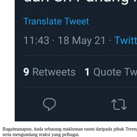
Bagaimanapun, tiada sebarang makluman rasmi daripada pihak Teren
serta mengundang reaksi yang pelbagai.