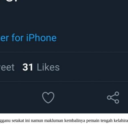
gganu setakat ini namun makluman kembalinya pemain tengah kelahira