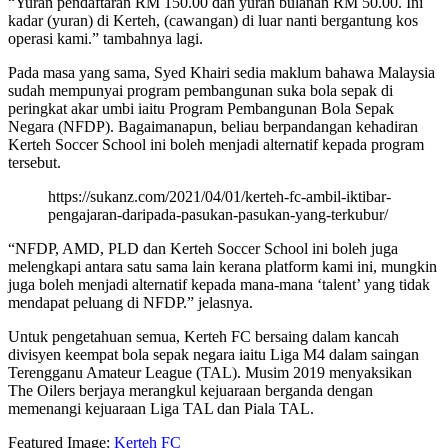
“Yuran pendaftaran RM 150.00 dan yuran bulanan RM 50.00. Ini
kadar (yuran) di Kerteh, (cawangan) di luar nanti bergantung kos
operasi kami.” tambahnya lagi.
Pada masa yang sama, Syed Khairi sedia maklum bahawa Malaysia
sudah mempunyai program pembangunan suka bola sepak di
peringkat akar umbi iaitu Program Pembangunan Bola Sepak
Negara (NFDP). Bagaimanapun, beliau berpandangan kehadiran
Kerteh Soccer School ini boleh menjadi alternatif kepada program
tersebut.
https://sukanz.com/2021/04/01/kerteh-fc-ambil-iktibar-
pengajaran-daripada-pasukan-pasukan-yang-terkubur/
“NFDP, AMD, PLD dan Kerteh Soccer School ini boleh juga
melengkapi antara satu sama lain kerana platform kami ini, mungkin
juga boleh menjadi alternatif kepada mana-mana ‘talent’ yang tidak
mendapat peluang di NFDP.” jelasnya.
Untuk pengetahuan semua, Kerteh FC bersaing dalam kancah
divisyen keempat bola sepak negara iaitu Liga M4 dalam saingan
Terengganu Amateur League (TAL). Musim 2019 menyaksikan
The Oilers berjaya merangkul kejuaraan berganda dengan
memenangi kejuaraan Liga TAL dan Piala TAL.
Featured Image:
Kerteh FC