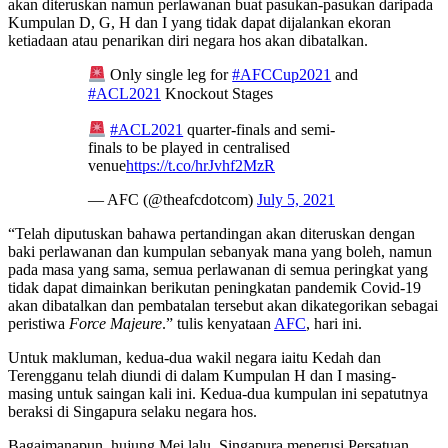
akan diteruskan namun perlawanan buat pasukan-pasukan daripada
Kumpulan D, G, H dan I yang tidak dapat dijalankan ekoran
ketiadaan atau penarikan diri negara hos akan dibatalkan.
Only single leg for
#AFCCup2021
and
#ACL2021
Knockout Stages
#ACL2021
quarter-finals and semi-
finals to be played in centralised
venue
https://t.co/hrJvhf2MzR
— AFC (@theafcdotcom)
July 5, 2021
“Telah diputuskan bahawa pertandingan akan diteruskan dengan
baki perlawanan dan kumpulan sebanyak mana yang boleh, namun
pada masa yang sama, semua perlawanan di semua peringkat yang
tidak dapat dimainkan berikutan peningkatan pandemik Covid-19
akan dibatalkan dan pembatalan tersebut akan dikategorikan sebagai
peristiwa
Force Majeure
.” tulis kenyataan
AFC
, hari ini.
Untuk makluman, kedua-dua wakil negara iaitu Kedah dan
Terengganu telah diundi di dalam Kumpulan H dan I masing-
masing untuk saingan kali ini. Kedua-dua kumpulan ini sepatutnya
beraksi di Singapura selaku negara hos.
Bagaimanapun, hujung Mei lalu, Singapura menerusi Persatuan