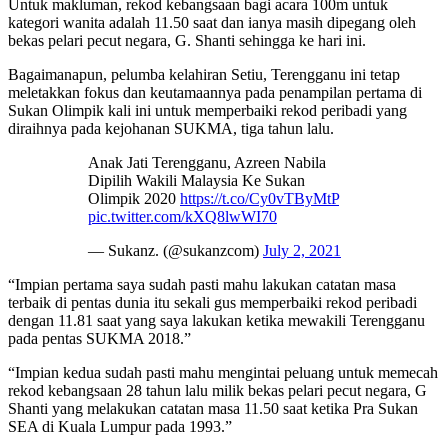
Untuk makluman, rekod kebangsaan bagi acara 100m untuk
kategori wanita adalah 11.50 saat dan ianya masih dipegang oleh
bekas pelari pecut negara, G. Shanti sehingga ke hari ini.
Bagaimanapun, pelumba kelahiran Setiu, Terengganu ini tetap
meletakkan fokus dan keutamaannya pada penampilan pertama di
Sukan Olimpik kali ini untuk memperbaiki rekod peribadi yang
diraihnya pada kejohanan SUKMA, tiga tahun lalu.
Anak Jati Terengganu, Azreen Nabila
Dipilih Wakili Malaysia Ke Sukan
Olimpik 2020
https://t.co/Cy0vTByMtP
pic.twitter.com/kXQ8lwWI70
— Sukanz. (@sukanzcom)
July 2, 2021
“Impian pertama saya sudah pasti mahu lakukan catatan masa
terbaik di pentas dunia itu sekali gus memperbaiki rekod peribadi
dengan 11.81 saat yang saya lakukan ketika mewakili Terengganu
pada pentas SUKMA 2018.”
“Impian kedua sudah pasti mahu mengintai peluang untuk memecah
rekod kebangsaan 28 tahun lalu milik bekas pelari pecut negara, G
Shanti yang melakukan catatan masa 11.50 saat ketika Pra Sukan
SEA di Kuala Lumpur pada 1993.”