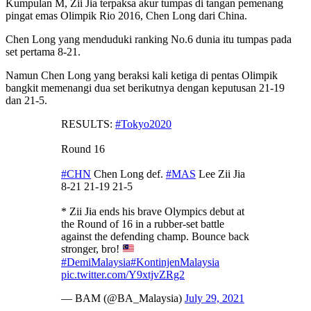
Kumpulan M, Zii Jia terpaksa akur tumpas di tangan pemenang
pingat emas Olimpik Rio 2016, Chen Long dari China.
Chen Long yang menduduki ranking No.6 dunia itu tumpas pada
set pertama 8-21.
Namun Chen Long yang beraksi kali ketiga di pentas Olimpik
bangkit memenangi dua set berikutnya dengan keputusan 21-19
dan 21-5.
RESULTS:
#Tokyo2020
Round 16
#CHN
Chen Long def.
#MAS
Lee Zii Jia
8-21 21-19 21-5
* Zii Jia ends his brave Olympics debut at
the Round of 16 in a rubber-set battle
against the defending champ. Bounce back
stronger, bro!
#DemiMalaysia
#KontinjenMalaysia
pic.twitter.com/Y9xtjvZRg2
— BAM (@BA_Malaysia)
July 29, 2021