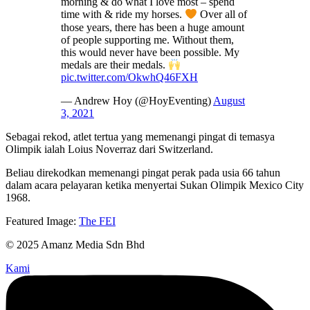
morning & do what I love most – spend
time with & ride my horses.
Over all of
those years, there has been a huge amount
of people supporting me. Without them,
this would never have been possible. My
medals are their medals.
pic.twitter.com/OkwhQ46FXH
— Andrew Hoy (@HoyEventing)
August
3, 2021
Sebagai rekod, atlet tertua yang memenangi pingat di temasya
Olimpik ialah Loius Noverraz dari Switzerland.
Beliau direkodkan memenangi pingat perak pada usia 66 tahun
dalam acara pelayaran ketika menyertai Sukan Olimpik Mexico City
1968.
Featured Image:
The FEI
© 2025 Amanz Media Sdn Bhd
Kami