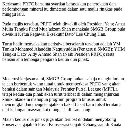
Kerjasama PRFC bersama syarikat berasaskan penerokaan dan
perlombongan mineral itu dimeterai dalam satu majlis ringkas pada
minggu lalu.
Pada majlis tersebut, PRFC telah diwakili oleh Presiden, Yang Amat
Mulia Tengku Fahd Mua’adzam Shah manakala SMGB Group pula
diwakili Ketua Pegawai Eksekutif Dato’ Lee Chung Han.
Turut hadir menyaksikan peristiwa bersejarah tersebut adalah YM
Tunku Mohamed Alauddin Naquiyuddin (Pengerusi SMGB); YHM
Tengku Dato’ Aidy Ahmad Shah (Naib Presiden PRFC); serta
barisan ahli lembaga pengarah kedua-dua pihak.
Menerusi kerjasama ini, SMGB Group bukan sahaja menghulurkan
tajaan berbentuk wang tunai untuk memperkasa PRFC yang akan
beraksi dalam saingan Malaysia Premier Futsal League (MPFL),
tetapi kedua-dua pihak akan turut terlibat di dalam menganjurkan
klinik, akademi mahupun program-program khusus untuk
mencungkil dan mengetengahkan bakat-bakat baru futsal terutama
dari kalangan masyarakat orang asli di Lanchang.
Malah kedua-dua pihak juga akan terlibat di dalam menyokong
konservasi gajah di Pusat Konservasi Gajah Kebangsaan di Kuala