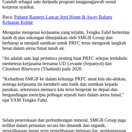
Gandah sebagai satu daripada program tanggungjawab sosial
korporat syarikat.
Baca:
Pahang Rangers Lancar Jersi Home & Away Baharu
Keluaran Kelme
Mengulas mengenai kerjasama yang terjalin, Tengku Fahd berterima
kasih di atas sokongan ditunjukkan oleh SMGB Group dan
berharap ia menjadi suntikan untuk PRFC terus mengorak langkah
besar dalam arena futsal tanah air.
“Ini adalah satu lagi peristiwa penting buat PRFC selepas terdahulu
memeterai kerjasama bersama UD Levante (Sepanyol) dan
Chonburi Bluewave (Thailand) pada 2020.
“Kehadiran SMGB ke dalam keluarga PRFC amat kita alu-alukan,
semoga kerjasama ini memberi satu tonik dan suntikan kepada
pasukan, seterusnya memacu kita terus bergerak ke depan dan
bergandingan mencipta pelbagai sejarah baru dalam arena futsal,”
ujar YAM Tengku Fahd.
Selain penerokaan dan perlombongan mineral, SMGB Group juga
terlibat dalam pertanian secara bio dinamik dan organik,
pemuliharaan hutan serta pemeliharaan hidupan liar, pembangunan