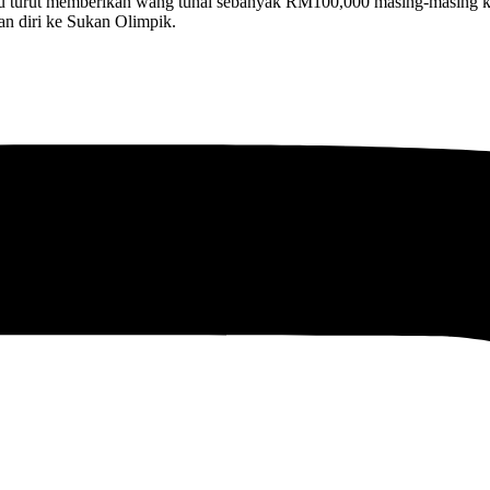
 turut memberikan wang tunai sebanyak RM100,000 masing-masing kep
n diri ke Sukan Olimpik.