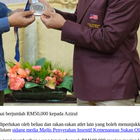
unai berjumlah RM50,000 kepada Azizul
 diperlukan oleh beliau dan rakan-rakan atlet lain yang boleh menunju
 dalam
sidang media Majlis Penyerahan Insentif Kemenangan Sukan O