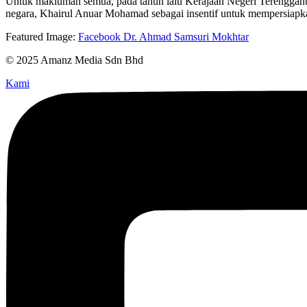
Untuk makluman semua, pada tahun lalu Kerajaan Negeri Terengganu
negara, Khairul Anuar Mohamad sebagai insentif untuk mempersiapka
Featured Image:
Facebook Dr. Ahmad Samsuri Mokhtar
© 2025 Amanz Media Sdn Bhd
Kami