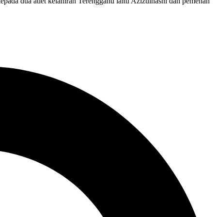
ada dua atlet kelahiran Terengganu iaitu Azizulhasni dan pemenah