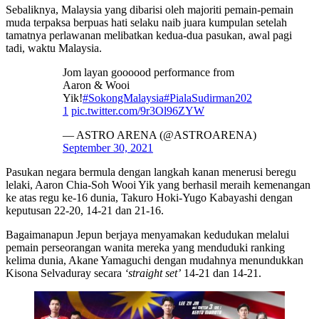
Sebaliknya, Malaysia yang dibarisi oleh majoriti pemain-pemain
muda terpaksa berpuas hati selaku naib juara kumpulan setelah
tamatnya perlawanan melibatkan kedua-dua pasukan, awal pagi
tadi, waktu Malaysia.
Jom layan goooood performance from
Aaron & Wooi
Yik!
#SokongMalaysia
#PialaSudirman202
1
pic.twitter.com/9r3Ol96ZYW
— ASTRO ARENA (@ASTROARENA)
September 30, 2021
Pasukan negara bermula dengan langkah kanan menerusi beregu
lelaki, Aaron Chia-Soh Wooi Yik yang berhasil meraih kemenangan
ke atas regu ke-16 dunia, Takuro Hoki-Yugo Kabayashi dengan
keputusan 22-20, 14-21 dan 21-16.
Bagaimanapun Jepun berjaya menyamakan kedudukan melalui
pemain perseorangan wanita mereka yang menduduki ranking
kelima dunia, Akane Yamaguchi dengan mudahnya menundukkan
Kisona Selvaduray secara
‘straight set’
14-21 dan 14-21.