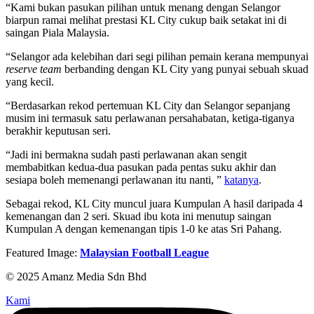
“Kami bukan pasukan pilihan untuk menang dengan Selangor
biarpun ramai melihat prestasi KL City cukup baik setakat ini di
saingan Piala Malaysia.
“Selangor ada kelebihan dari segi pilihan pemain kerana mempunyai
reserve team
berbanding dengan KL City yang punyai sebuah skuad
yang kecil.
“Berdasarkan rekod pertemuan KL City dan Selangor sepanjang
musim ini termasuk satu perlawanan persahabatan, ketiga-tiganya
berakhir keputusan seri.
“Jadi ini bermakna sudah pasti perlawanan akan sengit
membabitkan kedua-dua pasukan pada pentas suku akhir dan
sesiapa boleh memenangi perlawanan itu nanti, ”
katanya
.
Sebagai rekod, KL City muncul juara Kumpulan A hasil daripada 4
kemenangan dan 2 seri. Skuad ibu kota ini menutup saingan
Kumpulan A dengan kemenangan tipis 1-0 ke atas Sri Pahang.
Featured Image:
Malaysian Football League
© 2025 Amanz Media Sdn Bhd
Kami