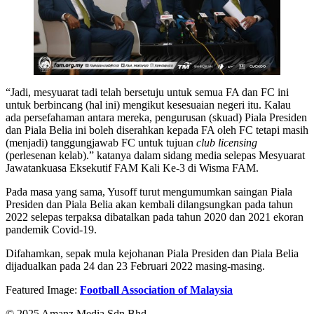
“Jadi, mesyuarat tadi telah bersetuju untuk semua FA dan FC ini
untuk berbincang (hal ini) mengikut kesesuaian negeri itu. Kalau
ada persefahaman antara mereka, pengurusan (skuad) Piala Presiden
dan Piala Belia ini boleh diserahkan kepada FA oleh FC tetapi masih
(menjadi) tanggungjawab FC untuk tujuan
club licensing
(perlesenan kelab).” katanya dalam sidang media selepas Mesyuarat
Jawatankuasa Eksekutif FAM Kali Ke-3 di Wisma FAM.
Pada masa yang sama, Yusoff turut mengumumkan saingan Piala
Presiden dan Piala Belia akan kembali dilangsungkan pada tahun
2022 selepas terpaksa dibatalkan pada tahun 2020 dan 2021 ekoran
pandemik Covid-19.
Difahamkan, sepak mula kejohanan Piala Presiden dan Piala Belia
dijadualkan pada 24 dan 23 Februari 2022 masing-masing.
Featured Image:
Football Association of Malaysia
© 2025 Amanz Media Sdn Bhd