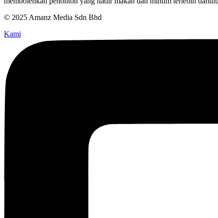
membolehkan penonton yang hadir makan dan minum terlebih dahul
© 2025 Amanz Media Sdn Bhd
Kami