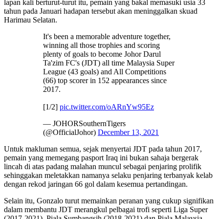
lapan kali berturut-turut itu, pemain yang bakal memasuki usia 33
tahun pada Januari hadapan tersebut akan meninggalkan skuad
Harimau Selatan.
It's been a memorable adventure together,
winning all those trophies and scoring
plenty of goals to become Johor Darul
Ta'zim FC's (JDT) all time Malaysia Super
League (43 goals) and All Competitions
(66) top scorer in 152 appearances since
2017.
[1/2]
pic.twitter.com/oARnYw95Ez
— JOHORSouthernTigers
(@OfficialJohor)
December 13, 2021
Untuk makluman semua, sejak menyertai JDT pada tahun 2017,
pemain yang memegang pasport Iraq ini bukan sahaja bergerak
lincah di atas padang malahan muncul sebagai penjaring prolifik
sehinggakan meletakkan namanya selaku penjaring terbanyak kelab
dengan rekod jaringan 66 gol dalam kesemua pertandingan.
Selain itu, Gonzalo turut memainkan peranan yang cukup signifikan
dalam membantu JDT merangkul pelbagai trofi seperti Liga Super
(2017-2021), Piala Sumbangsih (2018-2021) dan Piala Malaysia