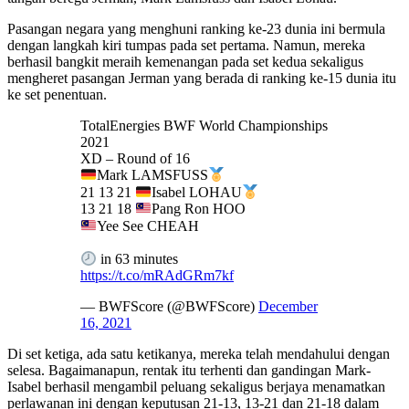
Pasangan negara yang menghuni ranking ke-23 dunia ini bermula
dengan langkah kiri tumpas pada set pertama. Namun, mereka
berhasil bangkit meraih kemenangan pada set kedua sekaligus
mengheret pasangan Jerman yang berada di ranking ke-15 dunia itu
ke set penentuan.
TotalEnergies BWF World Championships
2021
XD – Round of 16
Mark LAMSFUSS
21 13 21
Isabel LOHAU
13 21 18
Pang Ron HOO
Yee See CHEAH
in 63 minutes
https://t.co/mRAdGRm7kf
— BWFScore (@BWFScore)
December
16, 2021
Di set ketiga, ada satu ketikanya, mereka telah mendahului dengan
selesa. Bagaimanapun, rentak itu terhenti dan gandingan Mark-
Isabel berhasil mengambil peluang sekaligus berjaya menamatkan
perlawanan ini dengan keputusan 21-13, 13-21 dan 21-18 dalam