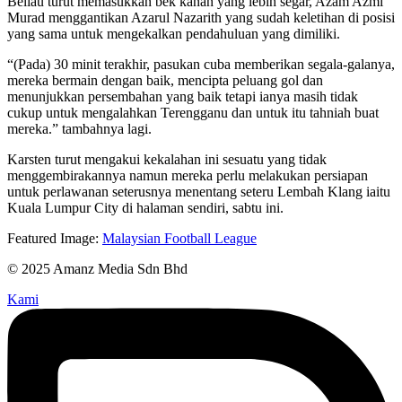
Beliau turut memasukkan bek kanan yang lebih segar, Azam Azmi
Murad menggantikan Azarul Nazarith yang sudah keletihan di posisi
yang sama untuk mengekalkan pendahuluan yang dimiliki.
“(Pada) 30 minit terakhir, pasukan cuba memberikan segala-galanya,
mereka bermain dengan baik, mencipta peluang gol dan
menunjukkan persembahan yang baik tetapi ianya masih tidak
cukup untuk mengalahkan Terengganu dan untuk itu tahniah buat
mereka.” tambahnya lagi.
Karsten turut mengakui kekalahan ini sesuatu yang tidak
menggembirakannya namun mereka perlu melakukan persiapan
untuk perlawanan seterusnya menentang seteru Lembah Klang iaitu
Kuala Lumpur City di halaman sendiri, sabtu ini.
Featured Image:
Malaysian Football League
© 2025 Amanz Media Sdn Bhd
Kami