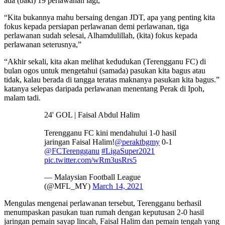
ada (baki) 19 perlawanan lagi,”
“Kita bukannya mahu bersaing dengan JDT, apa yang penting kita
fokus kepada persiapan perlawanan demi perlawanan, tiga
perlawanan sudah selesai, Alhamdulillah, (kita) fokus kepada
perlawanan seterusnya,”
“Akhir sekali, kita akan melihat kedudukan (Terengganu FC) di
bulan ogos untuk mengetahui (samada) pasukan kita bagus atau
tidak, kalau berada di tangga teratas maknanya pasukan kita bagus.”
katanya selepas daripada perlawanan menentang Perak di Ipoh,
malam tadi.
24' GOL | Faisal Abdul Halim
Terengganu FC kini mendahului 1-0 hasil
jaringan Faisal Halim!
@peraktbgmy
0-1
@FCTerengganu
#LigaSuper2021
pic.twitter.com/wRm3usRrs5
— Malaysian Football League
(@MFL_MY)
March 14, 2021
Mengulas mengenai perlawanan tersebut, Terengganu berhasil
menumpaskan pasukan tuan rumah dengan keputusan 2-0 hasil
jaringan pemain sayap lincah, Faisal Halim dan pemain tengah yang