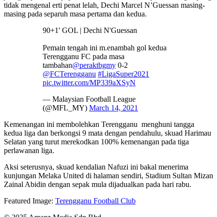
tidak mengenal erti penat lelah, Dechi Marcel N’Guessan masing-
masing pada separuh masa pertama dan kedua.
90+1' GOL | Dechi N'Guessan
Pemain tengah ini m.enambah gol kedua
Terengganu FC pada masa
tambahan
@peraktbgmy
0-2
@FCTerengganu
#LigaSuper2021
pic.twitter.com/MP339aXSyN
— Malaysian Football League
(@MFL_MY)
March 14, 2021
Kemenangan ini membolehkan Terengganu menghuni tangga
kedua liga dan berkongsi 9 mata dengan pendahulu, skuad Harimau
Selatan yang turut merekodkan 100% kemenangan pada tiga
perlawanan liga.
Aksi seterusnya, skuad kendalian Nafuzi ini bakal menerima
kunjungan Melaka United di halaman sendiri, Stadium Sultan Mizan
Zainal Abidin dengan sepak mula dijadualkan pada hari rabu.
Featured Image:
Terengganu Football Club