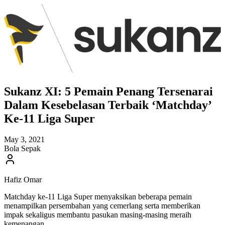
Sukanz XI: 5 Pemain Penang Tersenarai
Dalam Kesebelasan Terbaik ‘Matchday’
Ke-11 Liga Super
May 3, 2021
Bola Sepak
Hafiz Omar
Matchday ke-11 Liga Super menyaksikan beberapa pemain
menampilkan persembahan yang cemerlang serta memberikan
impak sekaligus membantu pasukan masing-masing meraih
kemenangan.