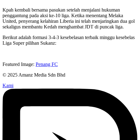
Kpah kembali bersama pasukan setelah menjalani hukuman
penggantung pada aksi ke-10 liga. Ketika menentang Melaka
United, penyerang kelahiran Liberia ini telah menjaringkan dua gol
sekaligus membantu Kedah menghambat JDT di puncak liga.
Berikut adalah formasi 3-4-3 kesebelasan terbaik minggu kesebelas
Liga Super pilihan Sukanz:
Featured Image:
Penang FC
© 2025 Amanz Media Sdn Bhd
Kami