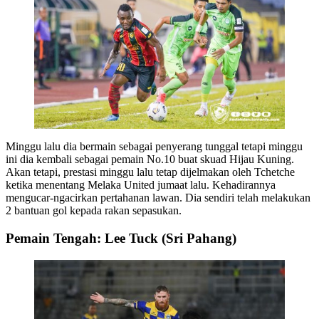
Minggu lalu dia bermain sebagai penyerang tunggal tetapi minggu
ini dia kembali sebagai pemain No.10 buat skuad Hijau Kuning.
Akan tetapi, prestasi minggu lalu tetap dijelmakan oleh Tchetche
ketika menentang Melaka United jumaat lalu. Kehadirannya
mengucar-ngacirkan pertahanan lawan. Dia sendiri telah melakukan
2 bantuan gol kepada rakan sepasukan.
Pemain Tengah: Lee Tuck (Sri Pahang)