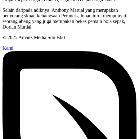
Selain daripada adiknya, Anthony Martial yang merupakan
penyerang skuad kebangsaan Perancis, Johan turut mempunyai
seorang abang yang juga merupakan bekas pemain bola sepak,
Dorian Martial.
© 2025 Amanz Media Sdn Bhd
Kami