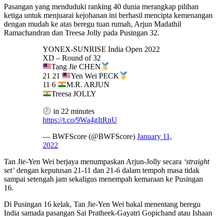
Pasangan yang menduduki ranking 40 dunia merangkap pilihan
ketiga untuk menjuarai kejohanan ini berhasil mencipta kemenangan
dengan mudah ke atas beregu tuan rumah, Arjun Madathil
Ramachandran dan Treesa Jolly pada Pusingan 32.
YONEX-SUNRISE India Open 2022
XD – Round of 32
Tang Jie CHEN
21 21
Yen Wei PECK
11 6
M.R. ARJUN
Treesa JOLLY
in 22 minutes
https://t.co/9Wa4gItRnU
— BWFScore (@BWFScore)
January 11,
2022
Tan Jie-Yen Wei berjaya menumpaskan Arjun-Jolly secara
‘straight
set’
dengan keputusan 21-11 dan 21-6 dalam tempoh masa tidak
sampai setengah jam sekaligus menempah kemaraan ke Pusingan
16.
Di Pusingan 16 kelak, Tan Jie-Yen Wei bakal menentang beregu
India samada pasangan Sai Pratheek-Gayatri Gopichand atau Ishaan