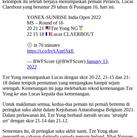
kelompok itu setelah berjaya menumpaskan pemain Perancis, Lucas
Claerbout yang berumur 29 tahun di Pusingan 16, hari ini.
YONEX-SUNRISE India Open 2022
MS – Round of 16
20 21 21
Tze Yong NG
22 15 18
Lucas CLAERBOUT
in 76 minutes
https://t.co/hvSAurfAkE
— BWFScore (@BWFScore)
January 13,
2022
Tze Yong menumpaskan Lucas dengan skor 20-22, 21-15 dan 21-
18 dalam tempoh permainan yang menjangkau hampir sejam
setengah. Kemenangan ini juga melebarkan rekod kemenangan Tze
Yong ke atas Lucas kepada dua kemenangan.
Untuk makluman semua, kedua-dua pemain ini pernah bertemu di
peringkat suku akhir dalam Kejohanan Antarabangsa Belgium 2021.
Dalam perlawanan ini, Tze Yong berhasil meraih secara
‘straight
set’
dengan skor 21-14 dan 21-12.
Sementara itu, di peringkat suku akhir nanti, Tze Yong akan
menantikan cabaran daripada samada pemain Ireland, Nhat Nguyen