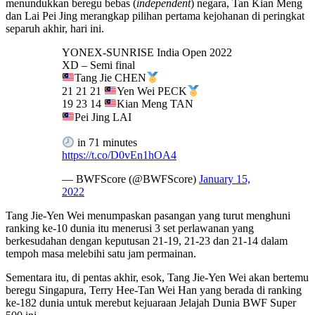
menundukkan beregu bebas (
independent
) negara, Tan Kian Meng
dan Lai Pei Jing merangkap pilihan pertama kejohanan di peringkat
separuh akhir, hari ini.
YONEX-SUNRISE India Open 2022
XD – Semi final
Tang Jie CHEN
21 21 21
Yen Wei PECK
19 23 14
Kian Meng TAN
Pei Jing LAI
in 71 minutes
https://t.co/D0vEn1hOA4
— BWFScore (@BWFScore)
January 15,
2022
Tang Jie-Yen Wei menumpaskan pasangan yang turut menghuni
ranking ke-10 dunia itu menerusi 3 set perlawanan yang
berkesudahan dengan keputusan 21-19, 21-23 dan 21-14 dalam
tempoh masa melebihi satu jam permainan.
Sementara itu, di pentas akhir, esok, Tang Jie-Yen Wei akan bertemu
beregu Singapura, Terry Hee-Tan Wei Han yang berada di ranking
ke-182 dunia untuk merebut kejuaraan Jelajah Dunia BWF Super