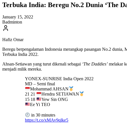
Terbuka India: Beregu No.2 Dunia ‘The Da
January 15, 2022
Badminton
Hafiz Omar
Beregu berpengalaman Indonesia merangkap pasangan No.2 dunia,
Terbuka India 2022.
Ahsan-Setiawan yang turut dikenali sebagai
‘The Daddies’
melakar k
menjadi milik mereka.
YONEX-SUNRISE India Open 2022
MD – Semi final
Mohammad AHSAN
21 21
Hendra SETIAWAN
15 18
Yew Sin ONG
Ee Yi TEO
in 30 minutes
https://t.co/xMAv9qlke5