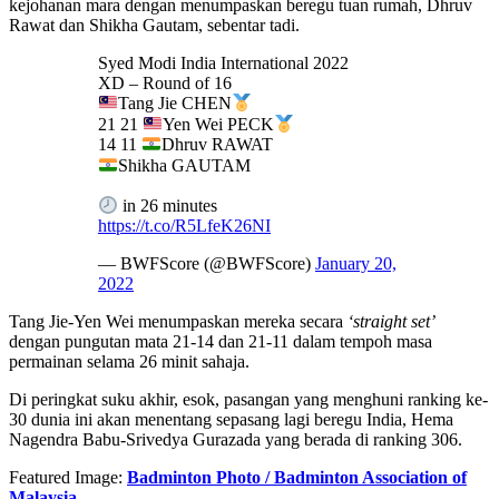
kejohanan mara dengan menumpaskan beregu tuan rumah, Dhruv
Rawat dan Shikha Gautam, sebentar tadi.
Syed Modi India International 2022
XD – Round of 16
Tang Jie CHEN
21 21
Yen Wei PECK
14 11
Dhruv RAWAT
Shikha GAUTAM
in 26 minutes
https://t.co/R5LfeK26NI
— BWFScore (@BWFScore)
January 20,
2022
Tang Jie-Yen Wei menumpaskan mereka secara
‘straight set’
dengan pungutan mata 21-14 dan 21-11 dalam tempoh masa
permainan selama 26 minit sahaja.
Di peringkat suku akhir, esok, pasangan yang menghuni ranking ke-
30 dunia ini akan menentang sepasang lagi beregu India, Hema
Nagendra Babu-Srivedya Gurazada yang berada di ranking 306.
Featured Image:
Badminton Photo / Badminton Association of
Malaysia