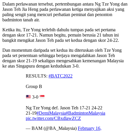
Dalam perlawanan tersebut, pertembungan antara Ng Tze Yong dan
Jason Teh Jia Heng pada perlawanan ketiga menyajikan aksi yang
paling sengit yang mencuri perhatian peminat dan penonton
badminton tanah air.
Ketika itu, Tze Yong terlebih dahulu tumpas pada set pertama
dengan skor 17-21. Namun begitu, pemain berusia 21 tahun ini
bangkit mengikat Jason Teh pada set kedua dengan skor 24-22.
Dan momentum daripada set kedua itu diteruskan oleh Tze Yong
pada set penentuan sehingga berjaya mengalahkan Jason Teh
dengan skor 21-19 sekaligus mengesahkan kemenangan Malaysia
ke atas Singapura dengan kedudukan 3-0.
RESULTS:
#BATC2022
Group B
3-0
Ng Tze Yong def. Jason Teh 17-21 24-22
21-19
#DemiMalaysia
#BadmintonMalaysia
pic.twitter.com/CBxdlawZCZ
— BAM (@BA_Malaysia)
February 16,