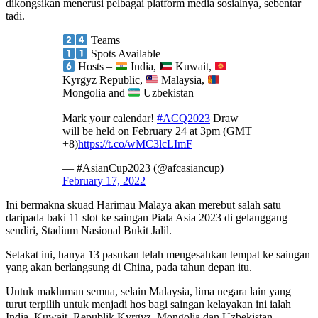
dikongsikan menerusi pelbagai platform media sosialnya, sebentar
tadi.
Teams
Spots Available
Hosts –
India,
Kuwait,
Kyrgyz Republic,
Malaysia,
Mongolia and
Uzbekistan
Mark your calendar!
#ACQ2023
Draw
will be held on February 24 at 3pm (GMT
+8)
https://t.co/wMC3lcLImF
— #AsianCup2023 (@afcasiancup)
February 17, 2022
Ini bermakna skuad Harimau Malaya akan merebut salah satu
daripada baki 11 slot ke saingan Piala Asia 2023 di gelanggang
sendiri, Stadium Nasional Bukit Jalil.
Setakat ini, hanya 13 pasukan telah mengesahkan tempat ke saingan
yang akan berlangsung di China, pada tahun depan itu.
Untuk makluman semua, selain Malaysia, lima negara lain yang
turut terpilih untuk menjadi hos bagi saingan kelayakan ini ialah
India, Kuwait, Republik Kyrgyz, Mongolia dan Uzbekistan.