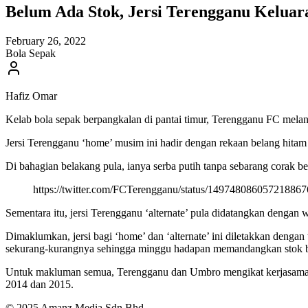
Belum Ada Stok, Jersi Terengganu Kelu
February 26, 2022
Bola Sepak
Hafiz Omar
Kelab bola sepak berpangkalan di pantai timur, Terengganu FC mela
Jersi Terengganu ‘home’ musim ini hadir dengan rekaan belang hitam
Di bahagian belakang pula, ianya serba putih tanpa sebarang corak be
https://twitter.com/FCTerengganu/status/149748086057
Sementara itu, jersi Terengganu ‘alternate’ pula didatangkan dengan w
Dimaklumkan, jersi bagi ‘home’ dan ‘alternate’ ini diletakkan deng
sekurang-kurangnya sehingga minggu hadapan memandangkan stok bel
Untuk makluman semua, Terengganu dan Umbro mengikat kerjasama se
2014 dan 2015.
© 2025 Amanz Media Sdn Bhd