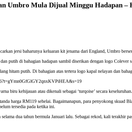
aran Umbro Mula Dijual Minggu Hadapan –
ncarkan jersi baharunya keluaran kit jenama dari England, Umbro bers
 dan putih di bahagian hadapan sambil diserikan dengan logo Colever s
lang hitam putih. Di bahagian atas tertera logo kapal nelayan dan bah
2188676?t=gYmn0GfGlGY2qnxKVPiHEA&s=19
arna biru kehijauan atau dikenali sebagai ‘turqoise’ secara keseluruhan
an tanda harga RM119 sehelai. Bagaimanapun, para penyokong skuad Bl
um tersedia pada ketika ini.
lama dua tahun bermula Januari lalu. Sebagai rekod, kali terakhir 