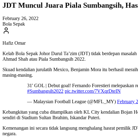
JDT Muncul Juara Piala Sumbangsih, Has
February 26, 2022
Bola Sepak
Hafiz Omar
Kelab Bola Sepak Johor Darul Ta’zim (JDT) tidak berdepan masalah 
Ahmad Shah atau Piala Sumbangsih 2022.
Skuad kendalian jurulatih Mexico, Benjamin Mora itu berhasil meraih
masing-masing.
31' GOL | Debut goal! Fernando Forestieri melepaskan
#Sumbangsih2022
pic.twitter.com/7VXqrDteIN
— Malaysian Football League (@MFL_MY)
February 
Kebangkitan yang cuba ditampilkan oleh KL City kendalian Bojan 
sendiri di Stadium Sultan Ibrahim, Iskandar Puteri.
Kemenangan ini secara tidak langsung menghalang hasrat pemilik JDT
negara.