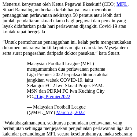
Menerusi kenyataan oleh Ketua Pegawai Eksekutif (CEO)
MFL
,
Stuart Ramalingam berkata kelab hanya layak memohon
penangguhan perlawanan sekiranya 50 peratus atau lebih dari
jumlah pendaftaran skuad utama bagi pegawai dan pemain yang
layak didaftarkan pada hari perlawanan dijangkiti Covid-19 atau
kontak rapat bergejala.
“Untuk permohonan penangguhan ini, kelab perlu mengemukakan
dokumen antaranya bukti keputusan ujian dan status Mysejahtera
serta surat pengesahan daripada doktor pasukan,” kata Stuart.
Malaysian Football League (MFL)
mengumumkan dua perlawanan pertama
Liga Premier 2022 terpaksa ditunda akibat
jangkitan wabak COVID-19, iaitu
Selangor FC 2 lwn Skuad Projek FAM-
MSN dan PDRM FC lwn Kuching City
FC.
#LigaPremier2022
— Malaysian Football League
(@MFL_MY)
March 3, 2022
“Walaubagaimanapun, sekiranya penundaan perlawanan yang
berlanjutan sehingga menjejaskan penjadualan perlawanan liga dan
kalendar pertandingan MFL secara keseluruhannya, maka sebarang