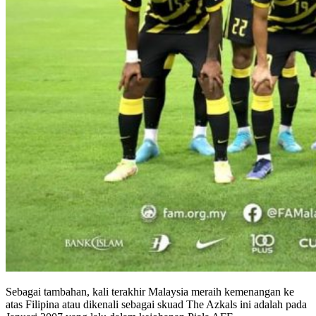
Sebagai tambahan, kali terakhir Malaysia meraih kemenangan ke
atas Filipina atau dikenali sebagai skuad The Azkals ini adalah pada