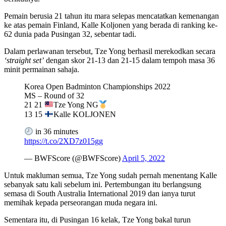
Pemain berusia 21 tahun itu mara selepas mencatatkan kemenangan
ke atas pemain Finland, Kalle Koljonen yang berada di ranking ke-
62 dunia pada Pusingan 32, sebentar tadi.
Dalam perlawanan tersebut, Tze Yong berhasil merekodkan secara
‘straight set’
dengan skor 21-13 dan 21-15 dalam tempoh masa 36
minit permainan sahaja.
Korea Open Badminton Championships 2022
MS – Round of 32
21 21
Tze Yong NG
13 15
Kalle KOLJONEN
in 36 minutes
https://t.co/2XD7z015gg
— BWFScore (@BWFScore)
April 5, 2022
Untuk makluman semua, Tze Yong sudah pernah menentang Kalle
sebanyak satu kali sebelum ini. Pertembungan itu berlangsung
semasa di South Australia International 2019 dan ianya turut
memihak kepada perseorangan muda negara ini.
Sementara itu, di Pusingan 16 kelak, Tze Yong bakal turun