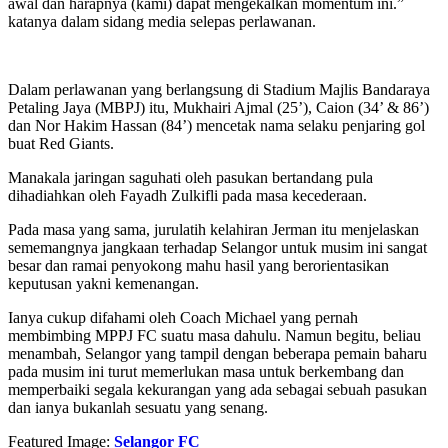
awal dan harapnya (kami) dapat mengekalkan momentum ini.”
katanya dalam sidang media selepas perlawanan.
Dalam perlawanan yang berlangsung di Stadium Majlis Bandaraya
Petaling Jaya (MBPJ) itu, Mukhairi Ajmal (25’), Caion (34’ & 86’)
dan Nor Hakim Hassan (84’) mencetak nama selaku penjaring gol
buat Red Giants.
Manakala jaringan saguhati oleh pasukan bertandang pula
dihadiahkan oleh Fayadh Zulkifli pada masa kecederaan.
Pada masa yang sama, jurulatih kelahiran Jerman itu menjelaskan
sememangnya jangkaan terhadap Selangor untuk musim ini sangat
besar dan ramai penyokong mahu hasil yang berorientasikan
keputusan yakni kemenangan.
Ianya cukup difahami oleh Coach Michael yang pernah
membimbing MPPJ FC suatu masa dahulu. Namun begitu, beliau
menambah, Selangor yang tampil dengan beberapa pemain baharu
pada musim ini turut memerlukan masa untuk berkembang dan
memperbaiki segala kekurangan yang ada sebagai sebuah pasukan
dan ianya bukanlah sesuatu yang senang.
Featured Image:
Selangor FC