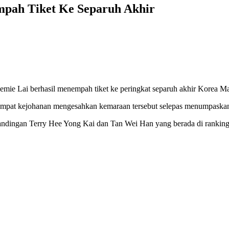
mpah Tiket Ke Separuh Akhir
mie Lai berhasil menempah tiket ke peringkat separuh akhir Korea Ma
pat kejohanan mengesahkan kemaraan tersebut selepas menumpaskan be
ingan Terry Hee Yong Kai dan Tan Wei Han yang berada di ranking ke-