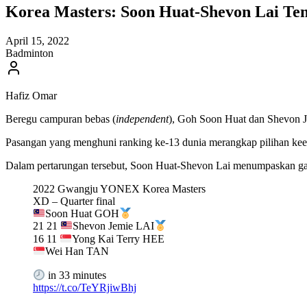
Korea Masters: Soon Huat-Shevon Lai Te
April 15, 2022
Badminton
Hafiz Omar
Beregu campuran bebas (
independent
), Goh Soon Huat dan Shevon Je
Pasangan yang menghuni ranking ke-13 dunia merangkap pilihan keem
Dalam pertarungan tersebut, Soon Huat-Shevon Lai menumpaskan gand
2022 Gwangju YONEX Korea Masters
XD – Quarter final
Soon Huat GOH
21 21
Shevon Jemie LAI
16 11
Yong Kai Terry HEE
Wei Han TAN
in 33 minutes
https://t.co/TeYRjiwBhj