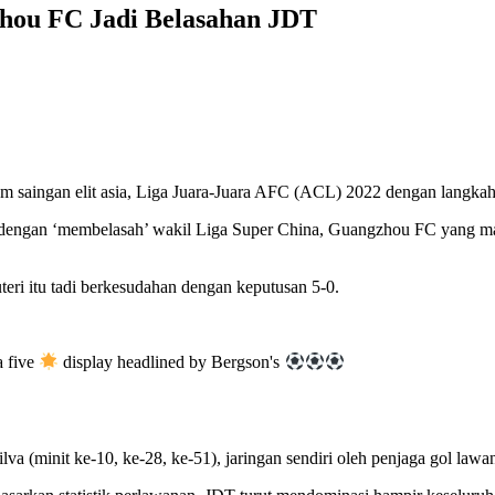
zhou FC Jadi Belasahan JDT
m saingan elit asia, Liga Juara-Juara AFC (ACL) 2022 dengan langkah
ngan ‘membelasah’ wakil Liga Super China, Guangzhou FC yang major
eri itu tadi berkesudahan dengan keputusan 5-0.
a five
display headlined by Bergson's
va (minit ke-10, ke-28, ke-51), jaringan sendiri oleh penjaga gol law