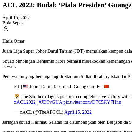
ACL 2022: Budak ‘Piala Presiden’ Guang
April 15, 2022
Bola Sepak
Hafiz Omar
Juara Liga Super, Johor Darul Ta’zim (JDT) memulakan kempen dala
Skuad bimbingan Benjamin Mora berhasil merekodkan kemenangan de
bawah.
Perlawanan yang berlangsung di Stadium Sultan Ibrahim, Iskandar Put
FT |
Johor Darul Ta'zim 5-0 Guangzhou FC
The Southern Tigers pick up a comprehensive victory with 
#ACL2022
|
#JDTvGUA
pic.twitter.com/D7C5KY7Hnn
— #ACL (@TheAFCCL)
April 15, 2022
Jaringan skuad Harimau Selatan itu disumbangkan oleh Bergson da Sil