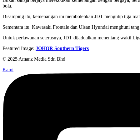
Bukan sahaja berjaya merekodkan kemenangan dengan bergaya, berdas
bola.
Disamping itu, kemenangan ini membolehkan JDT mengutip tiga mat
Sementara itu, Kawasaki Frontale dan Ulsan Hyundai menghuni tangg
Untuk perlawanan seterusnya, JDT dijadualkan menentang wakil Liga
Featured Image:
JOHOR Southern Tigers
© 2025 Amanz Media Sdn Bhd
Kami