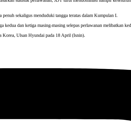
arkan statistik perlawanan, JDT turut mendominasi hampir keseluruh
a penuh sekaligus menduduki tangga teratas dalam Kumpulan I.
a kedua dan ketiga masing-masing selepas perlawanan melibatkan kedu
 Korea, Ulsan Hyundai pada 18 April (Isnin).