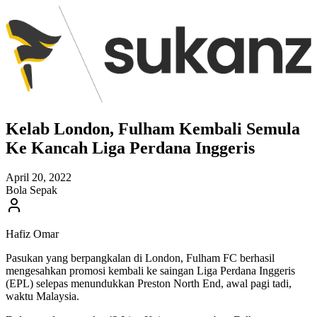
Kelab London, Fulham Kembali Semula
Ke Kancah Liga Perdana Inggeris
April 20, 2022
Bola Sepak
Hafiz Omar
Pasukan yang berpangkalan di London, Fulham FC berhasil
mengesahkan promosi kembali ke saingan Liga Perdana Inggeris
(EPL) selepas menundukkan Preston North End, awal pagi tadi,
waktu Malaysia.