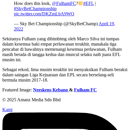
How does this look,
@FulhamFC
?
#EFL
|
#SkyBetChampionship
pic.twitter.com/DKZmLbA9WO
— Sky Bet Championship (@SkyBetChamp)
April 19,
2022
Sekiranya Fulham yang dibimbimg oleh Marco Silva ini tumpas
dalam kesemua baki empat perlawanan terakhir, manakala tiga
pencabar di bawahnya memenangi kesemua perlawanan, Fulham
masih berada di tangga kedua dan muncul selaku naib juara EFL
musim ini.
Sebagai rekod, lima musim terakhir ini menyaksikan Fulham beraksi
dalam saingan Liga Kejuaraan dan EPL secara berselang-seli
bermula musim 2017-18.
Featured Image:
Neeskens Kebano
&
Fulham FC
© 2025 Amanz Media Sdn Bhd
Kami