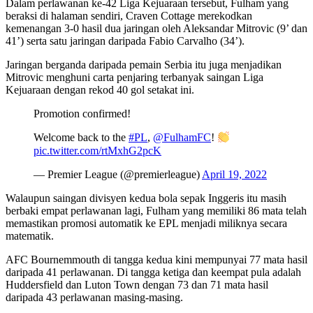
Dalam perlawanan ke-42 Liga Kejuaraan tersebut, Fulham yang
beraksi di halaman sendiri, Craven Cottage merekodkan
kemenangan 3-0 hasil dua jaringan oleh Aleksandar Mitrovic (9’ dan
41’) serta satu jaringan daripada Fabio Carvalho (34’).
Jaringan berganda daripada pemain Serbia itu juga menjadikan
Mitrovic menghuni carta penjaring terbanyak saingan Liga
Kejuaraan dengan rekod 40 gol setakat ini.
Promotion confirmed!
Welcome back to the
#PL
,
@FulhamFC
!
pic.twitter.com/rtMxhG2pcK
— Premier League (@premierleague)
April 19, 2022
Walaupun saingan divisyen kedua bola sepak Inggeris itu masih
berbaki empat perlawanan lagi, Fulham yang memiliki 86 mata telah
memastikan promosi automatik ke EPL menjadi miliknya secara
matematik.
AFC Bournemmouth di tangga kedua kini mempunyai 77 mata hasil
daripada 41 perlawanan. Di tangga ketiga dan keempat pula adalah
Huddersfield dan Luton Town dengan 73 dan 71 mata hasil
daripada 43 perlawanan masing-masing.