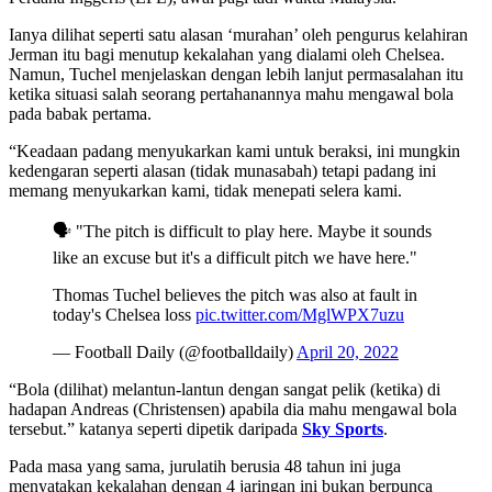
Ianya dilihat seperti satu alasan ‘murahan’ oleh pengurus kelahiran
Jerman itu bagi menutup kekalahan yang dialami oleh Chelsea.
Namun, Tuchel menjelaskan dengan lebih lanjut permasalahan itu
ketika situasi salah seorang pertahanannya mahu mengawal bola
pada babak pertama.
“Keadaan padang menyukarkan kami untuk beraksi, ini mungkin
kedengaran seperti alasan (tidak munasabah) tetapi padang ini
memang menyukarkan kami, tidak menepati selera kami.
🗣 "The pitch is difficult to play here. Maybe it sounds
like an excuse but it's a difficult pitch we have here."
Thomas Tuchel believes the pitch was also at fault in
today's Chelsea loss
pic.twitter.com/MglWPX7uzu
— Football Daily (@footballdaily)
April 20, 2022
“Bola (dilihat) melantun-lantun dengan sangat pelik (ketika) di
hadapan Andreas (Christensen) apabila dia mahu mengawal bola
tersebut.” katanya seperti dipetik daripada
Sky Sports
.
Pada masa yang sama, jurulatih berusia 48 tahun ini juga
menyatakan kekalahan dengan 4 jaringan ini bukan berpunca