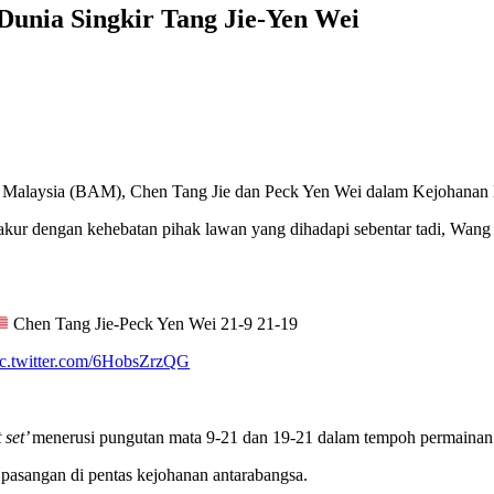
unia Singkir Tang Jie-Yen Wei
 Malaysia (BAM), Chen Tang Jie dan Peck Yen Wei dalam Kejohanan 
sa akur dengan kehebatan pihak lawan yang dihadapi sebentar tadi, W
Chen Tang Jie-Peck Yen Wei 21-9 21-19
ic.twitter.com/6HobsZrzQG
t set’
menerusi pungutan mata 9-21 dan 19-21 dalam tempoh permainan
pasangan di pentas kejohanan antarabangsa.