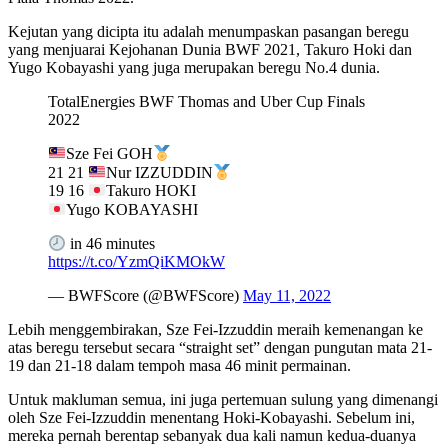
Kejutan yang dicipta itu adalah menumpaskan pasangan beregu
yang menjuarai Kejohanan Dunia BWF 2021, Takuro Hoki dan
Yugo Kobayashi yang juga merupakan beregu No.4 dunia.
TotalEnergies BWF Thomas and Uber Cup Finals
2022
Sze Fei GOH
21 21
Nur IZZUDDIN
19 16
Takuro HOKI
Yugo KOBAYASHI
in 46 minutes
https://t.co/YzmQiKMOkW
— BWFScore (@BWFScore)
May 11, 2022
Lebih menggembirakan, Sze Fei-Izzuddin meraih kemenangan ke
atas beregu tersebut secara “straight set” dengan pungutan mata 21-
19 dan 21-18 dalam tempoh masa 46 minit permainan.
Untuk makluman semua, ini juga pertemuan sulung yang dimenangi
oleh Sze Fei-Izzuddin menentang Hoki-Kobayashi. Sebelum ini,
mereka pernah berentap sebanyak dua kali namun kedua-duanya