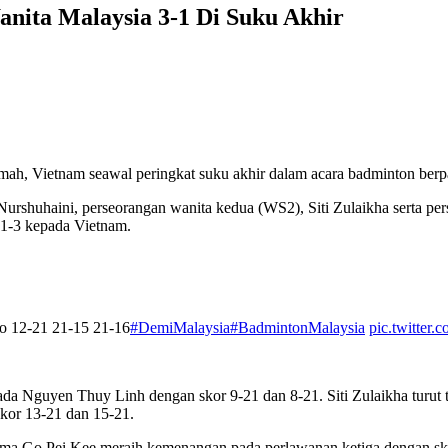
ita Malaysia 3-1 Di Suku Akhir
rumah, Vietnam seawal peringkat suku akhir dalam acara badminton b
i Nurshuhaini, perseorangan wanita kedua (WS2), Siti Zulaikha serta 
1-3 kepada Vietnam.
o 12-21 21-15 21-16
#DemiMalaysia
#BadmintonMalaysia
pic.twitter
pada Nguyen Thuy Linh dengan skor 9-21 dan 8-21. Siti Zulaikha turut
skor 13-21 dan 15-21.
a Go Pei Kee meraih kemenangan pada perlawanan ketiga dengan sko