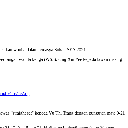
erpasukan wanita dalam temasya Sukan SEA 2021.
perseorangan wanita ketiga (WS3), Ong Xin Yee kepada lawan masing-
.com/bzCosCeAog
 tewas “straight set” kepada Vu Thi Trang dengan pungutan mata 9-21
r 21-12, 21-15 dan 21-16 dimana berhasil mengekang Vietnam