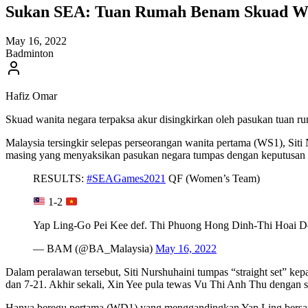
Sukan SEA: Tuan Rumah Benam Skuad Wan
May 16, 2022
Badminton
Hafiz Omar
Skuad wanita negara terpaksa akur disingkirkan oleh pasukan tuan 
Malaysia tersingkir selepas perseorangan wanita pertama (WS1), Sit
masing yang menyaksikan pasukan negara tumpas dengan keputusan 
RESULTS:
#SEAGames2021
QF (Women’s Team)
1-2
Yap Ling-Go Pei Kee def. Thi Phuong Hong Dinh-Thi Hoai D
— BAM (@BA_Malaysia)
May 16, 2022
Dalam peralawan tersebut, Siti Nurshuhaini tumpas “straight set” ke
dan 7-21. Akhir sekali, Xin Yee pula tewas Vu Thi Anh Thu dengan 
Hanya beregu pertama (WD1) yang menggandingkan Yap Ling bersam