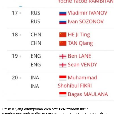
Prestasi yang ditampilkan oleh Sze Fei-Izzuddin turut
memberangsangkan dimana mereka mara ke peringkat separuh akhir