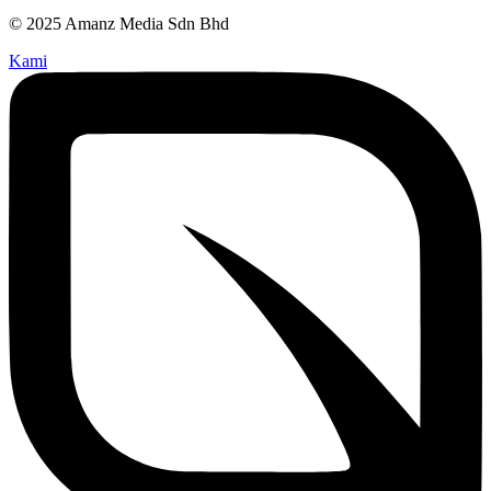
© 2025 Amanz Media Sdn Bhd
Kami