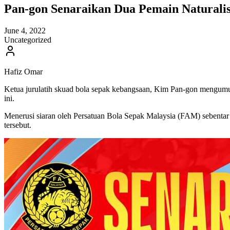
Pan-gon Senaraikan Dua Pemain Naturalis
June 4, 2022
Uncategorized
Hafiz Omar
Ketua jurulatih skuad bola sepak kebangsaan, Kim Pan-gon mengumum
ini.
Menerusi siaran oleh Persatuan Bola Sepak Malaysia (FAM) sebentar 
tersebut.