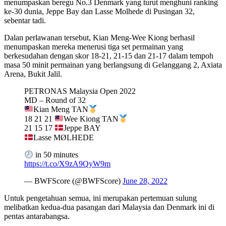
menumpaskan beregu No.3 Denmark yang turut menghuni ranking
ke-30 dunia, Jeppe Bay dan Lasse Molhede di Pusingan 32,
sebentar tadi.
Dalan perlawanan tersebut, Kian Meng-Wee Kiong berhasil
menumpaskan mereka menerusi tiga set permainan yang
berkesudahan dengan skor 18-21, 21-15 dan 21-17 dalam tempoh
masa 50 minit permainan yang berlangsung di Gelanggang 2, Axiata
Arena, Bukit Jalil.
PETRONAS Malaysia Open 2022
MD – Round of 32
Kian Meng TAN
18 21 21
Wee Kiong TAN
21 15 17
Jeppe BAY
Lasse MØLHEDE
in 50 minutes
https://t.co/X9zA9QyW9m
— BWFScore (@BWFScore)
June 28, 2022
Untuk pengetahuan semua, ini merupakan pertemuan sulung
melibatkan kedua-dua pasangan dari Malaysia dan Denmark ini di
pentas antarabangsa.