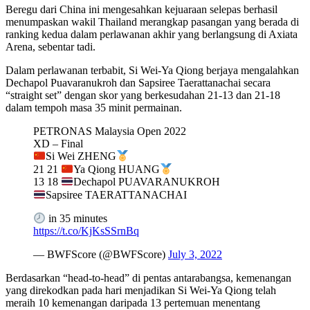
Beregu dari China ini mengesahkan kejuaraan selepas berhasil
menumpaskan wakil Thailand merangkap pasangan yang berada di
ranking kedua dalam perlawanan akhir yang berlangsung di Axiata
Arena, sebentar tadi.
Dalam perlawanan terbabit, Si Wei-Ya Qiong berjaya mengalahkan
Dechapol Puavaranukroh dan Sapsiree Taerattanachai secara
“straight set” dengan skor yang berkesudahan 21-13 dan 21-18
dalam tempoh masa 35 minit permainan.
PETRONAS Malaysia Open 2022
XD – Final
Si Wei ZHENG
21 21
Ya Qiong HUANG
13 18
Dechapol PUAVARANUKROH
Sapsiree TAERATTANACHAI
in 35 minutes
https://t.co/KjKsSSrnBq
— BWFScore (@BWFScore)
July 3, 2022
Berdasarkan “head-to-head” di pentas antarabangsa, kemenangan
yang direkodkan pada hari menjadikan Si Wei-Ya Qiong telah
meraih 10 kemenangan daripada 13 pertemuan menentang