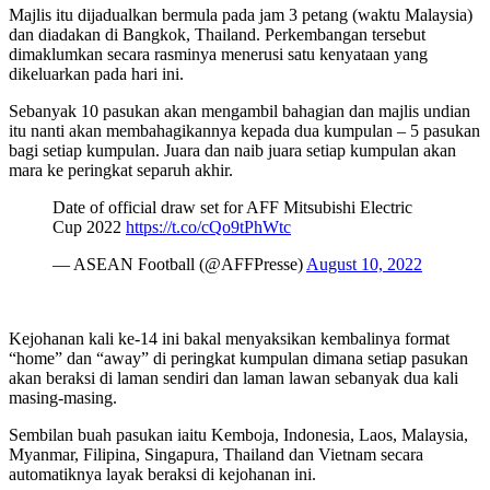
Majlis itu dijadualkan bermula pada jam 3 petang (waktu Malaysia)
dan diadakan di Bangkok, Thailand. Perkembangan tersebut
dimaklumkan secara rasminya menerusi satu kenyataan yang
dikeluarkan pada hari ini.
Sebanyak 10 pasukan akan mengambil bahagian dan majlis undian
itu nanti akan membahagikannya kepada dua kumpulan – 5 pasukan
bagi setiap kumpulan. Juara dan naib juara setiap kumpulan akan
mara ke peringkat separuh akhir.
Date of official draw set for AFF Mitsubishi Electric
Cup 2022
https://t.co/cQo9tPhWtc
— ASEAN Football (@AFFPresse)
August 10, 2022
Kejohanan kali ke-14 ini bakal menyaksikan kembalinya format
“home” dan “away” di peringkat kumpulan dimana setiap pasukan
akan beraksi di laman sendiri dan laman lawan sebanyak dua kali
masing-masing.
Sembilan buah pasukan iaitu Kemboja, Indonesia, Laos, Malaysia,
Myanmar, Filipina, Singapura, Thailand dan Vietnam secara
automatiknya layak beraksi di kejohanan ini.